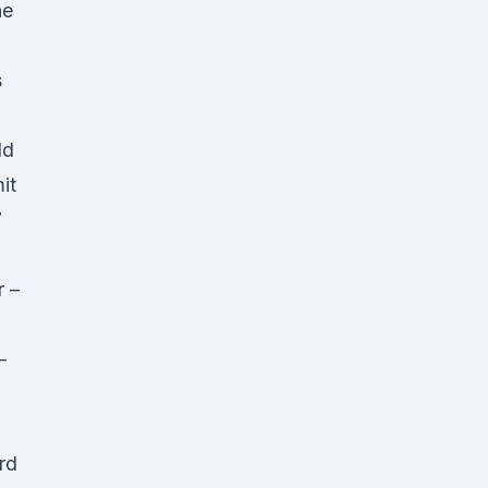
ne
i
s
ld
it
7
r –
–
rd