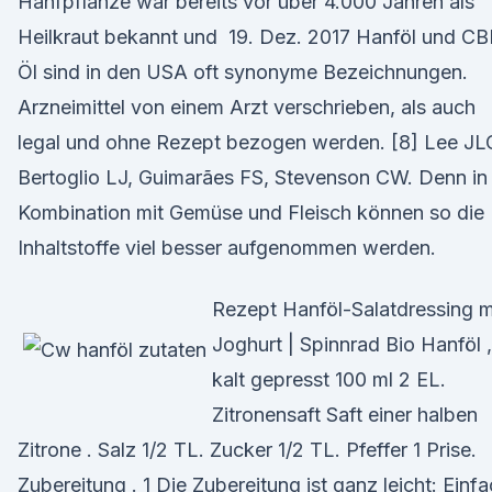
Hanfpflanze war bereits vor über 4.000 Jahren als
Heilkraut bekannt und 19. Dez. 2017 Hanföl und C
Öl sind in den USA oft synonyme Bezeichnungen.
Arzneimittel von einem Arzt verschrieben, als auch
legal und ohne Rezept bezogen werden. [8] Lee JL
Bertoglio LJ, Guimarães FS, Stevenson CW. Denn in
Kombination mit Gemüse und Fleisch können so die
Inhaltstoffe viel besser aufgenommen werden.
Rezept Hanföl-Salatdressing m
Joghurt | Spinnrad Bio Hanföl ,
kalt gepresst 100 ml 2 EL.
Zitronensaft Saft einer halben
Zitrone . Salz 1/2 TL. Zucker 1/2 TL. Pfeffer 1 Prise.
Zubereitung . 1 Die Zubereitung ist ganz leicht: Einf