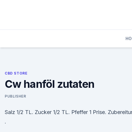
Skip
to
content
HO
CBD STORE
Cw hanföl zutaten
PUBLISHER
Salz 1/2 TL. Zucker 1/2 TL. Pfeffer 1 Prise. Zubereit
.