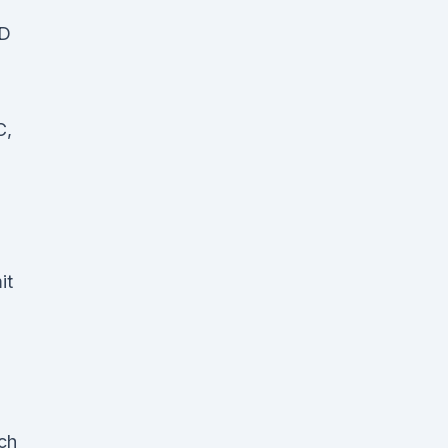
BD
C,
it
ach