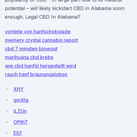
potential – will likely kickstart CBD in Alabama soon
enough. Legal CBD In Alabama?
vorteile von hanfschokolade
memery crystal cannabis report
cbd 7 minuten blowout
marihuana cbd krebs
wie cbd hanföl hergestellt wird
rauch hanf bräunungslotion
XHY
gmXIg
iLZUn
OPthT
EEF