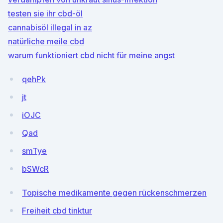
testen sie ihr cbd-öl
cannabisöl illegal in az
natürliche meile cbd
warum funktioniert cbd nicht für meine angst
qehPk
jt
iOJC
Qad
smTye
bSWcR
Topische medikamente gegen rückenschmerzen
Freiheit cbd tinktur