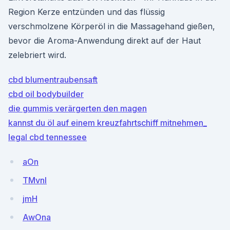
Region Kerze entzünden und das flüssig
verschmolzene Körperöl in die Massagehand gießen,
bevor die Aroma-Anwendung direkt auf der Haut
zelebriert wird.
cbd blumentraubensaft
cbd oil bodybuilder
die gummis verärgerten den magen
kannst du öl auf einem kreuzfahrtschiff mitnehmen_
legal cbd tennessee
aOn
TMvnI
jmH
AwOna